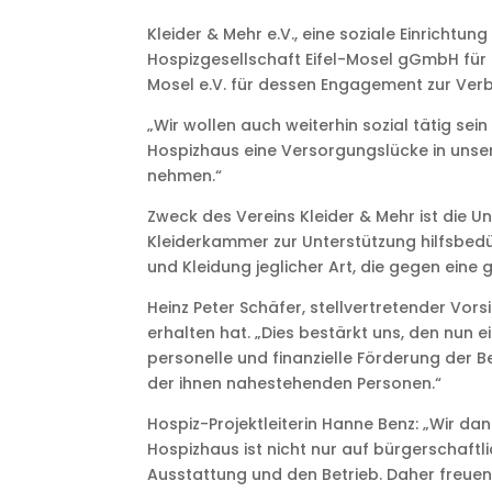
Kleider & Mehr e.V., eine soziale Einrichtu
Hospizgesellschaft Eifel-Mosel gGmbH für d
Mosel e.V. für dessen Engagement zur Verb
„Wir wollen auch weiterhin sozial tätig sei
Hospizhaus eine Versorgungslücke in unser
nehmen.“
Zweck des Vereins Kleider & Mehr ist die U
Kleiderkammer zur Unterstützung hilfsbed
und Kleidung jeglicher Art, die gegen ein
Heinz Peter Schäfer, stellvertretender Vors
erhalten hat. „Dies bestärkt uns, den nun 
personelle und finanzielle Förderung der 
der ihnen nahestehenden Personen.“
Hospiz-Projektleiterin Hanne Benz: „Wir da
Hospizhaus ist nicht nur auf bürgerschaft
Ausstattung und den Betrieb. Daher freuen