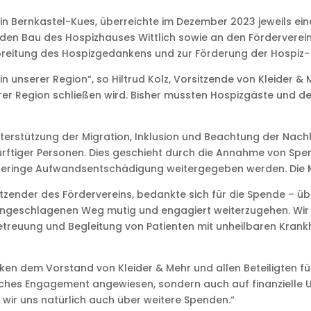
ng in Bernkastel-Kues, überreichte im Dezember 2023 jeweils e
en Bau des Hospizhauses Wittlich sowie an den Förderverein H
reitung des Hospizgedankens und zur Förderung der Hospiz- u
n in unserer Region“, so Hiltrud Kolz, Vorsitzende von Kleider 
er Region schließen wird. Bisher mussten Hospizgäste und de
nterstützung der Migration, Inklusion und Beachtung der Nachh
ürftiger Personen. Dies geschieht durch die Annahme von S
e geringe Aufwandsentschädigung weitergegeben werden. Die M
itzender des Fördervereins, bedankte sich für die Spende – üb
eingeschlagenen Weg mutig und engagiert weiterzugehen. Wir wo
Betreuung und Begleitung von Patienten mit unheilbaren Krank
nken dem Vorstand von Kleider & Mehr und allen Beteiligten f
liches Engagement angewiesen, sondern auch auf finanzielle U
 wir uns natürlich auch über weitere Spenden.“