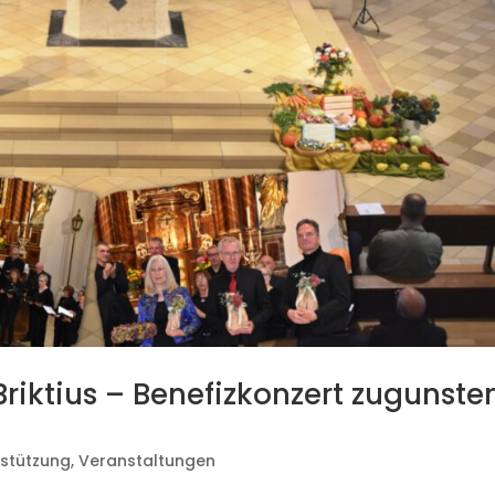
 Briktius – Benefizkonzert zugunste
rstützung
,
Veranstaltungen