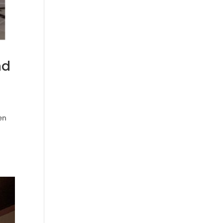
nd
en